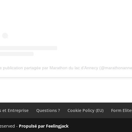
e publication partagée par Marathon du lac d’Annecy (@marathonanne
 et Entreprise
Questions ?
Cookie Policy (EU)
Form Elite
reserved -
Propulsé par Feelingjack