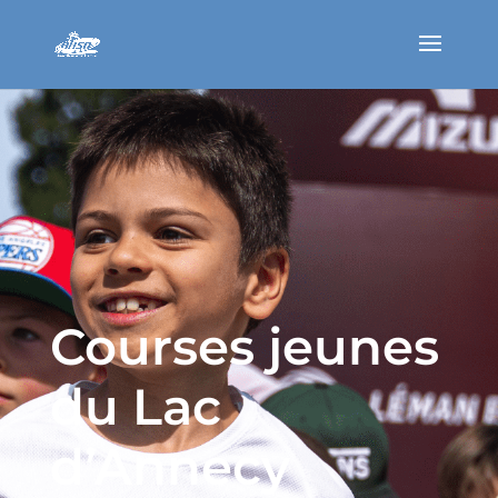
Courses jeunes
du Lac
d’Annecy